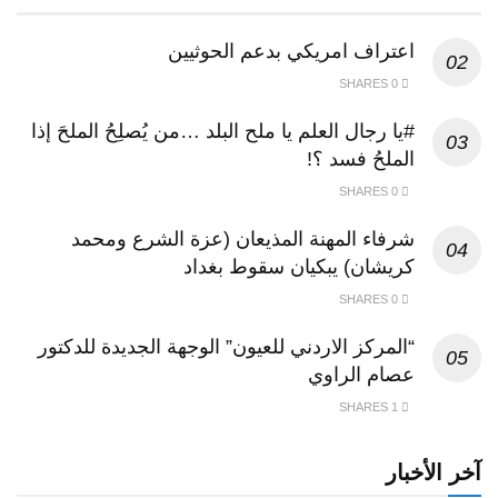
اعتراف امريكي بدعم الحوثيين
0 SHARES
#يا رجال العلم يا ملح البلد …من يُصلِحُ الملحَ إذا
الملحُ فسد ؟!
0 SHARES
شرفاء المهنة المذيعان (عزة الشرع ومحمد
كريشان) يبكيان سقوط بغداد
0 SHARES
“المركز الاردني للعيون” الوجهة الجديدة للدكتور
عصام الراوي
1 SHARES
آخر الأخبار