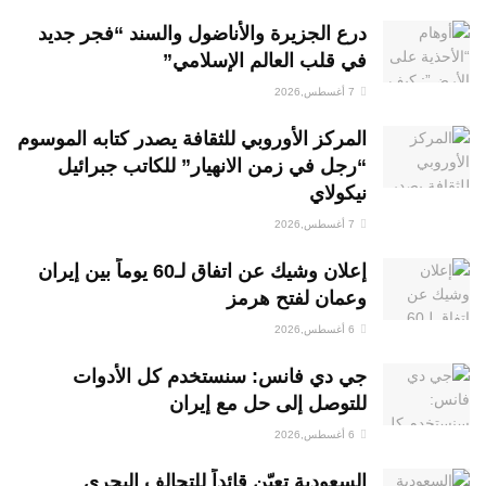
درع الجزيرة والأناضول والسند “فجر جديد
في قلب العالم الإسلامي”
7 أغسطس,2026
المركز الأوروبي للثقافة يصدر كتابه الموسوم
“رجل في زمن الانهيار” للكاتب جبرائيل
نيكولاي
7 أغسطس,2026
إعلان وشيك عن اتفاق لـ60 يوماً بين إيران
وعمان لفتح هرمز
6 أغسطس,2026
جي دي فانس: سنستخدم كل الأدوات
للتوصل إلى حل مع إيران
6 أغسطس,2026
السعودية تعيّن قائداً للتحالف البحري