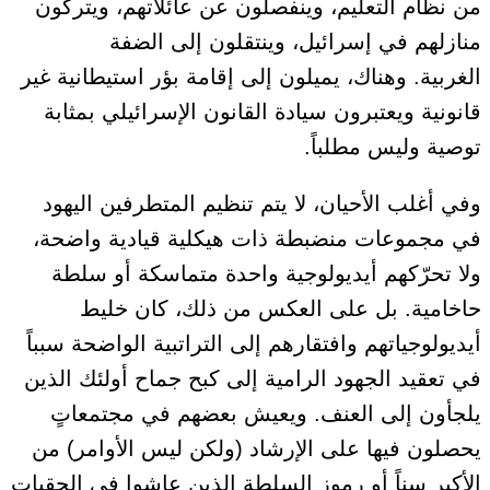
من نظام التعليم
، وينفصلون عن عائلاتهم،
ويتركون
منازلهم في إسرائيل، وينتقلون إلى الضفة
الغربية.
وهناك، يميلون إلى إقامة بؤر استيطانية غير
قانونية ويعتبرون سيادة القانون الإسرائيلي بمثابة
توصية وليس مطلباً.
وفي أغلب الأحيان، لا
يتم تنظيم المتطرفين اليهود
في
مجموعات منضبطة ذات هيكلية قيادية واضحة
،
ولا تحرّكهم أيديولوجية واحدة متماسكة أو سلطة
حاخامية
. بل على العكس
من ذلك
،
كان
خليط
أيديولوجياتهم وافتقارهم إلى التراتبية الواضحة
سبباً
في تعقيد
الجهود الرامية إلى كبح جماح أولئك الذين
يلجأون إلى العنف. ويعيش بعضهم في مجتمعاتٍ
يحصلون فيها على الإرشاد
(ولكن ليس الأوامر)
من
الأكبر سناً أو رموز السلطة الذين عاشوا في الحقبات