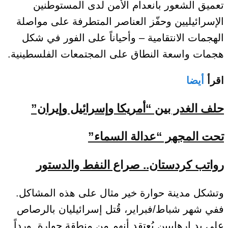
تعميق
الشعور بانعدام الأمن لدى المستوطنين
الإسرائيليين وحفّز العناصر المتطرفة على مواصلة
الهجمات الانتقامية
– وأحياناً على الفور في شكل
هجمات واسعة النطاق على المجتمعات الفلسطينية
.
اقرأ
أيضا
حلف الغدر بين “أمريكا وإسرائيل وإيران”
تحت المجهر “عدالة السماء”
رواتب كردستان.. صراع النفط والدستور
وتشكل
مدينة
حوارة خير مثال على هذه المشاكل.
ففي شهر شباط/فبراير، قُتل إسرائيليان بالرصاص
على يد إرهابيين يُعتقد أنهم من منطقة حوارة. ورداً