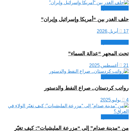
مقالات مختارة
حلف الغدر بين “أمريكا وإسرائيل وإيران”
17 أبريل,2026
مقالات مختارة
تحت المجهر “عدالة السماء”
21 أغسطس,2025
مقالات مختارة
رواتب كردستان.. صراع النفط والدستور
4 يوليو,2025
مقالات مختارة
من “مدينة صدام” إلى “مزرعة المليشيات”: كيف تغيّر