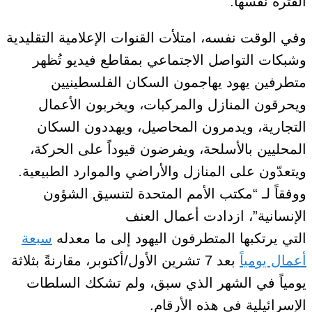
الفترة نفسها
.
وفي الوقت نفسه، امتلأت القنوات الإعلامية التقليدية
وشبكات التواصل الاجتماعي بمقاطع فيديو تُظهر
متطرفين يهود يهاجمون السكان الفلسطينيين
ويحرقون المنازل والمركبات، ويخربون الأعمال
التجارية، ويدمرون المحاصيل، ويهددون السكان
المحليين بالأسلحة، ويفرضون قيوداً على الحركة،
ويتعدّون على المنازل والأراضي والموارد الطبيعية
.
ووفقاً لـ “مكتب الأمم المتحدة لتنسيق الشؤون
الإنسانية”، ازدادت أعمال العنف
التي
يرتكبها
المتطرفون اليهود إلى
ما معدله
سبعة
أعمال يومياً
بعد 7 تشرين الأول/أكتوبر، مقارنةً بثلاثة
يومياً في الشهر الذي سبق
، ولم تشكك السلطات
الإسرائيلية في هذه الأرقام
.