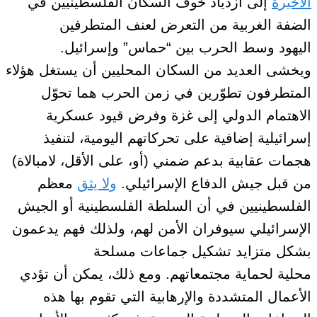
الأخيرة
إلى ازدياد خوف السكان الفلسطينيين في
الضفة الغربية من التعرض لعنف المتطرفين
اليهود
وسط الحرب بين “حماس” وإسرائيل
.
ويخشى
العديد
من السكان المحليين أن يستغل هؤلاء
المتطرفون
تطوّرين في
زمن الحرب
هما تحوّل
الاهتمام الدولي إلى غزة وفرض قيود عسكرية
إسرائيلية إضافية على تحركاتهم اليومية،
لتنفيذ
هجمات عقابية
بدعم ضمني (أو، على الأقل، لامبالاة)
من قبل جيش الدفاع الإسرائيلي
.
ولا يثق
معظم
الفلسطينيين في أن السلطة الفلسطينية أو الجيش
الإسرائيلي سيوفران الأمن لهم،
ولذلك فهم يدعمون
بشكل متزايد تشكيل
جماعات مسلحة
محلية
لحماية
مجتمعاتهم.
ومع ذلك، يمكن أن تؤدي
الأعمال المتشددة والإرهابية التي تقوم بها هذه