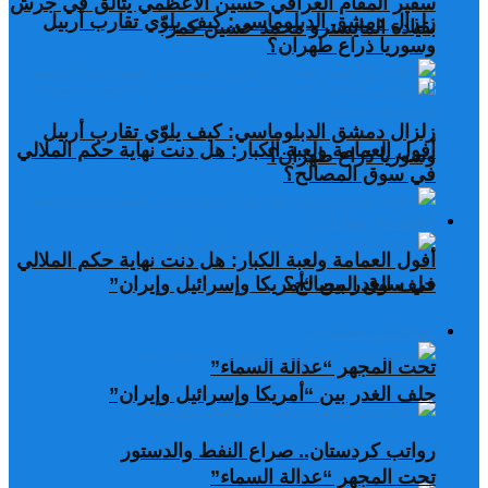
سفير المقام العراقي حسين الأعظمي يتألق في جرش
زلزال دمشق الدبلوماسي: كيف يلوّي تقارب أربيل
بقيادة المايسترو محمد حسين كمر
وسوريا ذراع طهران؟
زلزال دمشق الدبلوماسي: كيف يلوّي تقارب أربيل
أفول العمامة ولعبة الكبار: هل دنت نهاية حكم الملالي
وسوريا ذراع طهران؟
في سوق المصالح؟
مقالات مختارة
أفول العمامة ولعبة الكبار: هل دنت نهاية حكم الملالي
في سوق المصالح؟
حلف الغدر بين “أمريكا وإسرائيل وإيران”
مقالات مختارة
تحت المجهر “عدالة السماء”
حلف الغدر بين “أمريكا وإسرائيل وإيران”
رواتب كردستان.. صراع النفط والدستور
تحت المجهر “عدالة السماء”