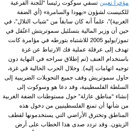
مؤخراً تعيين
تسفي سوكوت رئيساً “للجنة
الفرعية
للكنيست لشؤون
«
يهودا والسامرة
»
(أي
الضفة
الغربية)”، علماً أنه كان سابقاً من “شباب التلال”، في
حين أن وزير المالية بتسلئيل سموتريتش اعتُقل في
تموز/يوليو 2005 للاشتباه بتورطه في مؤامرة كانت
تهدف إلى عرقلة عملية فك الارتباط عن غزة
باستخدام العنف
(تم إطلاق سراحه في النهاية دون
توجيه اتهامات إليه). وخلال الحرب الحالية في غزة،
حاول سموتريش وقف جميع التحويلات الضريبية إلى
السلطة الفلسطينية، وقد دعا هو وسوكوت إلى
إنشاء “مناطق عازلة” حول مستوطنات الضفة الغربية
من شأنها أن تمنع الفلسطينيين من دخول هذه
المناطق وتخترق الأراضي التي يستخدمونها لقطف
الزيتون. وقد تردد صدى هذا الخطاب على أرض