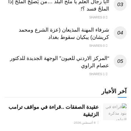
#يا رجال العلم يا ملح البلد …من يُصلِحُ الملحَ إذا
الملحُ فسد ؟!
0 SHARES
شرفاء المهنة المذيعان (عزة الشرع ومحمد
كريشان) يبكيان سقوط بغداد
0 SHARES
“المركز الاردني للعيون” الوجهة الجديدة للدكتور
عصام الراوي
1 SHARES
آخر الأخبار
عقيدة الصفقات ..قراءة في مواقف ترامب
الزئبقية
8 أغسطس,2026