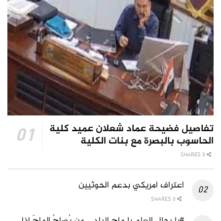
تفاصيل فضيحة عماد شعلان عميد كلية
الحاسوب بالبصرة مع بنات الكلية
0 SHARES
اعتراف امريكي بدعم الحوثيين
0 SHARES
#يا رجال العلم يا ملح البلد …من يُصلِحُ الملحَ إذا