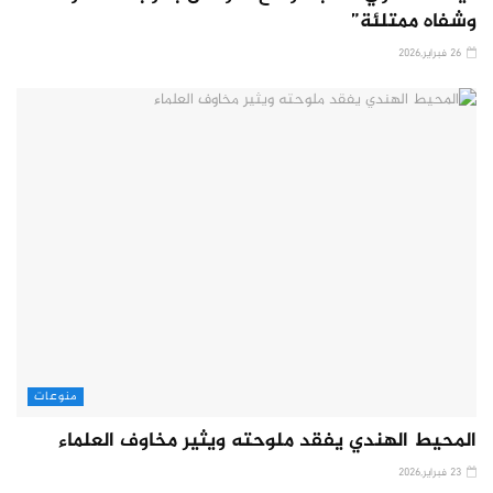
وشفاه ممتلئة”
26 فبراير,2026
منوعات
المحيط الهندي يفقد ملوحته ويثير مخاوف العلماء
23 فبراير,2026