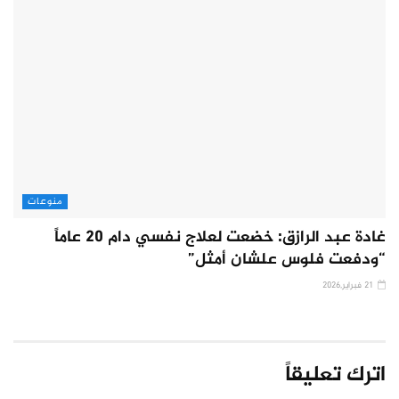
منوعات
غادة عبد الرازق: خضعت لعلاج نفسي دام 20 عاماً
“ودفعت فلوس علشان أمثل”
21 فبراير,2026
اترك تعليقاً