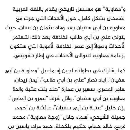
و”معاوية” هو مسلسل تاريخي يقدم باللغة العربية
الفصحى بشكل كامل، حول الأحداث التي جرت مع
معاوية بن أبي سفيان بعد وفاة عثمان بن عفان، حيث
يتولى علي بن أبي طالب الخلافة بعد ذلك، لتستمر
الأحداث وصولًا إلى عصر الخلافة الأموية التي ستكون
بزعامة معاوية لتتوالى الأحداث، في إطار تشويقي.
كما يشارك في بطولته لجين إسماعيل “معاوية بن أبي
سفيان”، إياد نصار “علي بن أبي طالب”، أيمن زيدان،
سامر المصري، سهير بن عمارة “هند بنت عتبة والدة
معاوية بن أبي سفيان”، وائل شرف “عمرو بن العاص”،
يزن خليل “عتبة بن أبي سفيان”، عائشة بن أحمد،
جميلة الشيحي، أسماء جلال “زوجة معاوية”، محمد
قريع، خالد حمام، حكيم بلكحلة، حمد مراد، ياسين بن