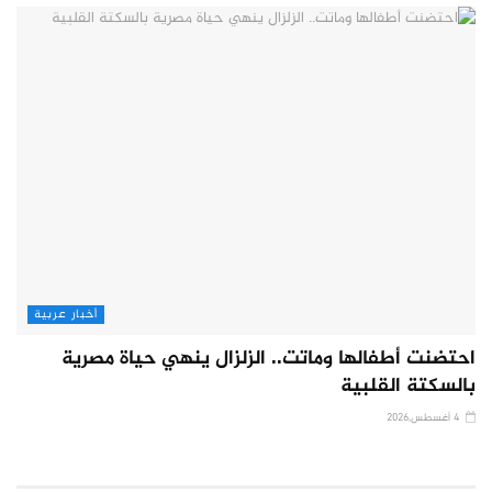
أخبار عربية
احتضنت أطفالها وماتت.. الزلزال ينهي حياة مصرية
بالسكتة القلبية
4 أغسطس,2026