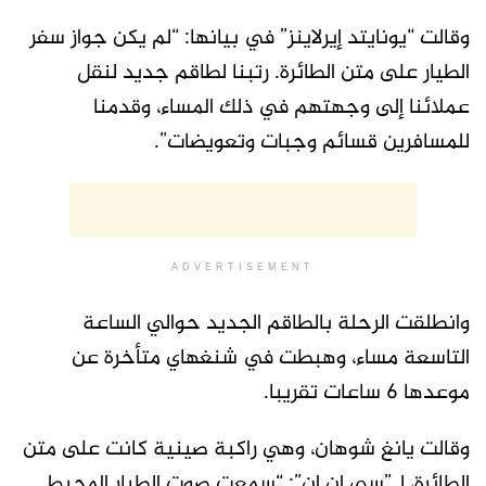
وقالت “يونايتد إيرلاينز” في بيانها: “لم يكن جواز سفر
الطيار على متن الطائرة. رتبنا لطاقم جديد لنقل
عملائنا إلى وجهتهم في ذلك المساء، وقدمنا
للمسافرين قسائم وجبات وتعويضات”.
ADVERTISEMENT
وانطلقت الرحلة بالطاقم الجديد حوالي الساعة
التاسعة مساء، وهبطت في شنغهاي متأخرة عن
موعدها 6 ساعات تقريبا.
وقالت يانغ شوهان، وهي راكبة صينية كانت على متن
الطائرة، لـ”سي إن إن”: “سمعت صوت الطيار المحبط