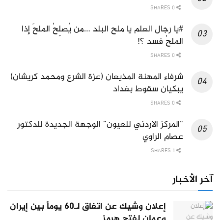
0 SHARES
#يا رجال العلم يا ملح البلد …من يُصلِحُ الملحَ إذا
الملحُ فسد ؟!
0 SHARES
شرفاء المهنة المذيعان (عزة الشرع ومحمد كريشان)
يبكيان سقوط بغداد
0 SHARES
“المركز الاردني للعيون” الوجهة الجديدة للدكتور
عصام الراوي
1 SHARES
آخر الأخبار
إعلان وشيك عن اتفاق لـ60 يوماً بين إيران
وعمان لفتح هرمز