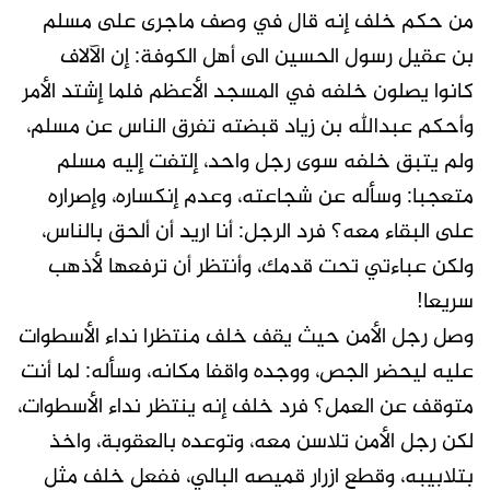
من حكم خلف إنه قال في وصف ماجرى على مسلم
بن عقيل رسول الحسين الى أهل الكوفة: إن الآلاف
كانوا يصلون خلفه في المسجد الأعظم فلما إشتد الأمر
وأحكم عبدالله بن زياد قبضته تفرق الناس عن مسلم،
ولم يتبق خلفه سوى رجل واحد، إلتفت إليه مسلم
متعجبا: وسأله عن شجاعته، وعدم إنكساره، وإصراره
على البقاء معه؟ فرد الرجل: أنا اريد أن ألحق بالناس،
ولكن عباءتي تحت قدمك، وأنتظر أن ترفعها لأذهب
سريعا!
وصل رجل الأمن حيث يقف خلف منتظرا نداء الأسطوات
عليه ليحضر الجص، ووجده واقفا مكانه، وسأله: لما أنت
متوقف عن العمل؟ فرد خلف إنه ينتظر نداء الأسطوات،
لكن رجل الأمن تلاسن معه، وتوعده بالعقوبة، واخذ
بتلابيبه، وقطع ازرار قميصه البالي، ففعل خلف مثل