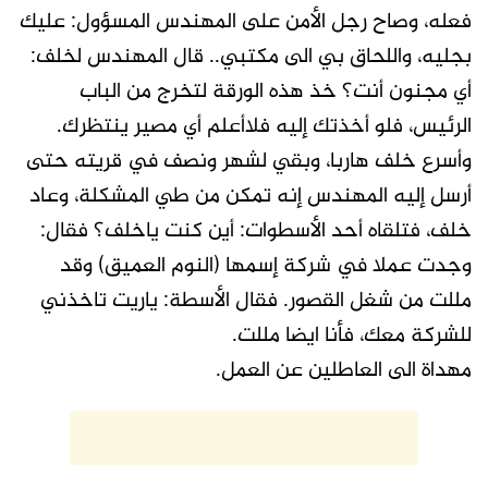
فعله، وصاح رجل الأمن على المهندس المسؤول: عليك
بجليه، واللحاق بي الى مكتبي.. قال المهندس لخلف:
أي مجنون أنت؟ خذ هذه الورقة لتخرج من الباب
الرئيس، فلو أخذتك إليه فلاأعلم أي مصير ينتظرك.
وأسرع خلف هاربا، وبقي لشهر ونصف في قريته حتى
أرسل إليه المهندس إنه تمكن من طي المشكلة، وعاد
خلف، فتلقاه أحد الأسطوات: أين كنت ياخلف؟ فقال:
وجدت عملا في شركة إسمها (النوم العميق) وقد
مللت من شغل القصور. فقال الأسطة: ياريت تاخذني
للشركة معك، فأنا ايضا مللت.
مهداة الى العاطلين عن العمل.