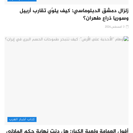
زلزال دمشق الدبلوماسي: كيف يلوّي تقارب أربيل
وسوريا ذراع طهران؟
3 أغسطس,2026
كتاب أخبار العرب
أفول العمامة ولعبة الكبار: هل دنت نهاية حكم الملالي