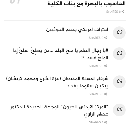
الحاسوب بالبصرة مع بنات الكلية
0 SHARES
اعتراف امريكي بدعم الحوثيين
0 SHARES
#يا رجال العلم يا ملح البلد …من يُصلِحُ الملحَ إذا
الملحُ فسد ؟!
0 SHARES
شرفاء المهنة المذيعان (عزة الشرع ومحمد كريشان)
يبكيان سقوط بغداد
0 SHARES
“المركز الاردني للعيون” الوجهة الجديدة للدكتور
عصام الراوي
1 SHARES