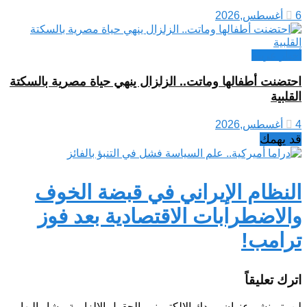
6 أغسطس,2026
أخبار عربية
احتضنت أطفالها وماتت.. الزلزال ينهي حياة مصرية بالسكتة
القلبية
4 أغسطس,2026
قد يهمك
النظام الإيراني في قبضة الخوف
والاضطرابات الاقتصادية بعد فوز
ترامب!
اترك تعليقاً
لن يتم نشر عنوان بريدك الإلكتروني.
الحقول الإلزامية مشار إليها بـ