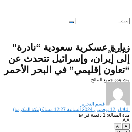
زيارة عسكرية سعودية “نادرة”
لا توجد نتائج
إلى إيران، وإسرائيل تتحدث عن
“تعاون إقليمي” في البحر الأحمر
مشاهدة جميع النتائح
قسم التحرير
الثلاثاء, 12 نوفمبر , 2024 الساعة 12:27 مساءً (مكة المكرمة)
مدة المقالة: 1 دقيقة قراءة
A
A
A
A