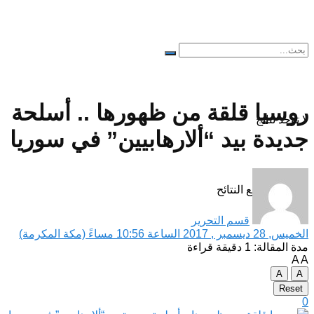
روسيا قلقة من ظهورها .. أسلحة
لا توجد نتائج
جديدة بيد “ألارهابيين” في سوريا
مشاهدة جميع النتائح
قسم التحرير
الخميس, 28 ديسمبر , 2017 الساعة 10:56 مساءً (مكة المكرمة)
مدة المقالة: 1 دقيقة قراءة
A
A
A
A
Reset
0