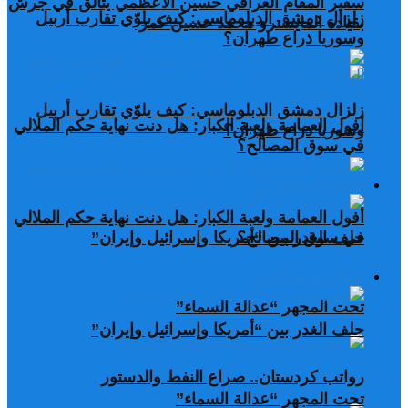
سفير المقام العراقي حسين الأعظمي يتألق في جرش
زلزال دمشق الدبلوماسي: كيف يلوّي تقارب أربيل
بقيادة المايسترو محمد حسين كمر
وسوريا ذراع طهران؟
زلزال دمشق الدبلوماسي: كيف يلوّي تقارب أربيل
أفول العمامة ولعبة الكبار: هل دنت نهاية حكم الملالي
وسوريا ذراع طهران؟
في سوق المصالح؟
مقالات مختارة
أفول العمامة ولعبة الكبار: هل دنت نهاية حكم الملالي
في سوق المصالح؟
حلف الغدر بين “أمريكا وإسرائيل وإيران”
مقالات مختارة
تحت المجهر “عدالة السماء”
حلف الغدر بين “أمريكا وإسرائيل وإيران”
رواتب كردستان.. صراع النفط والدستور
تحت المجهر “عدالة السماء”