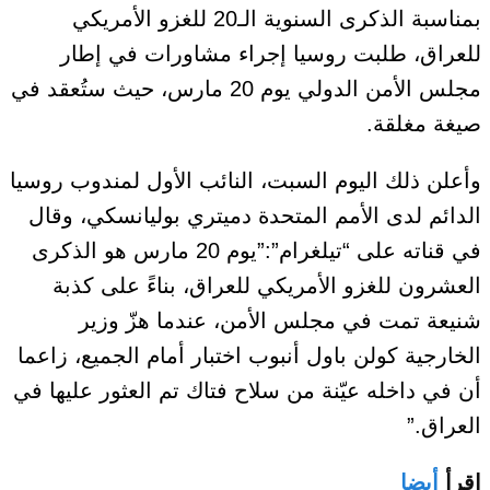
بمناسبة الذكرى السنوية الـ20 للغزو الأمريكي
للعراق، طلبت روسيا إجراء مشاورات في إطار
مجلس الأمن الدولي يوم 20 مارس، حيث ستُعقد في
صيغة مغلقة.
وأعلن ذلك اليوم السبت، النائب الأول لمندوب روسيا
الدائم لدى الأمم المتحدة دميتري بوليانسكي، وقال
في قناته على “تيلغرام”:”يوم 20 مارس هو الذكرى
العشرون للغزو الأمريكي للعراق، بناءً على كذبة
شنيعة تمت في مجلس الأمن، عندما هزّ وزير
الخارجية كولن باول أنبوب اختبار أمام الجميع، زاعما
أن في داخله عيّنة من سلاح فتاك تم العثور عليها في
العراق.”
اقرأ
أيضا