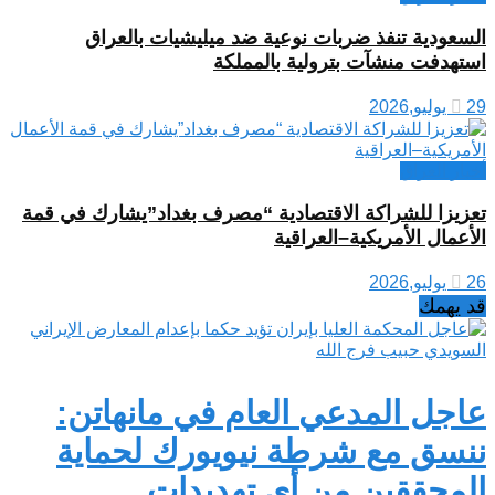
السعودية تنفذ ضربات نوعية ضد ميليشيات بالعراق
استهدفت منشآت بترولية بالمملكة
29 يوليو,2026
أخبار العراق
تعزيزا للشراكة الاقتصادية “مصرف بغداد”يشارك في قمة
الأعمال الأمريكية–العراقية
26 يوليو,2026
قد يهمك
عاجل المدعي العام في مانهاتن:
ننسق مع شرطة نيويورك لحماية
المحققين من أي تهديدات