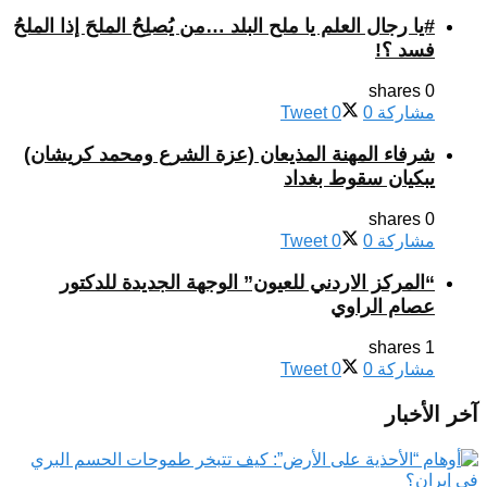
#يا رجال العلم يا ملح البلد …من يُصلِحُ الملحَ إذا الملحُ
فسد ؟!
0 shares
مشاركة
0
0
Tweet
شرفاء المهنة المذيعان (عزة الشرع ومحمد كريشان)
يبكيان سقوط بغداد
0 shares
مشاركة
0
0
Tweet
“المركز الاردني للعيون” الوجهة الجديدة للدكتور
عصام الراوي
1 shares
مشاركة
0
0
Tweet
آخر الأخبار