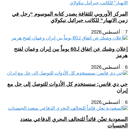
المركز الأوروبي للثقافة يصدر كتابه الموسوم “رجل في
زمن الانهيار” للكاتب جبرائيل نيكولاي
7 أغسطس,2026
إعلان وشيك عن اتفاق لـ60 يوماً بين إيران وعمان لفتح
هرمز
6 أغسطس,2026
جي دي فانس: سنستخدم كل الأدوات للتوصل إلى حل مع
إيران
6 أغسطس,2026
السعودية تعيّن قائداً للتحالف البحري الدفاعي متعدد
الجنسيات