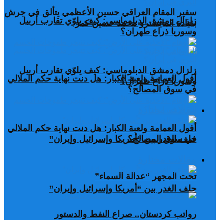
سفير المقام العراقي حسين الأعظمي يتألق في جرش
زلزال دمشق الدبلوماسي: كيف يلوّي تقارب أربيل
بقيادة المايسترو محمد حسين كمر
وسوريا ذراع طهران؟
زلزال دمشق الدبلوماسي: كيف يلوّي تقارب أربيل
أفول العمامة ولعبة الكبار: هل دنت نهاية حكم الملالي
وسوريا ذراع طهران؟
في سوق المصالح؟
مقالات مختارة
أفول العمامة ولعبة الكبار: هل دنت نهاية حكم الملالي
في سوق المصالح؟
حلف الغدر بين “أمريكا وإسرائيل وإيران”
مقالات مختارة
تحت المجهر “عدالة السماء”
حلف الغدر بين “أمريكا وإسرائيل وإيران”
رواتب كردستان.. صراع النفط والدستور