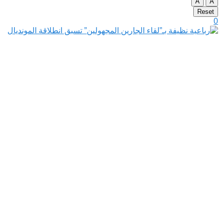
A
A
Reset
0