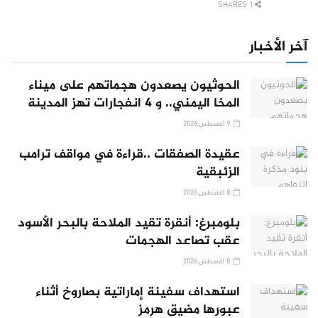
1 SHARES
آخر الأخبار
الحوثيون يصعدون هجماتهم على ميناء
المخا اليمني.. و 4 انفجارات تهز المدينة
9 أغسطس,2026
عقيدة الصفقات ..قراءة في مواقف ترامب
الزئبقية
8 أغسطس,2026
بلومبرغ: أنقرة تقيد الملاحة بالبحر الأسود
عقب تصاعد الهجمات
8 أغسطس,2026
استهداف سفينة إماراتية بصاروخ أثناء
عبورها مضيق هرمز