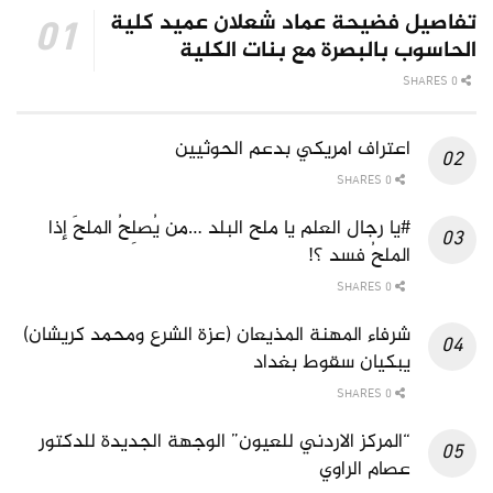
تفاصيل فضيحة عماد شعلان عميد كلية
الحاسوب بالبصرة مع بنات الكلية
0 SHARES
اعتراف امريكي بدعم الحوثيين
0 SHARES
#يا رجال العلم يا ملح البلد …من يُصلِحُ الملحَ إذا
الملحُ فسد ؟!
0 SHARES
شرفاء المهنة المذيعان (عزة الشرع ومحمد كريشان)
يبكيان سقوط بغداد
0 SHARES
“المركز الاردني للعيون” الوجهة الجديدة للدكتور
عصام الراوي