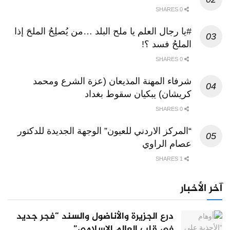
0 SHARES
#يا رجال العلم يا ملح البلد …من يُصلِحُ الملحَ إذا
الملحُ فسد ؟!
0 SHARES
شرفاء المهنة المذيعان (عزة الشرع ومحمد
كريشان) يبكيان سقوط بغداد
0 SHARES
“المركز الاردني للعيون” الوجهة الجديدة للدكتور
عصام الراوي
1 SHARES
آخر الأخبار
درع الجزيرة والأناضول والسند “فجر جديد
في قلب العالم الإسلامي”