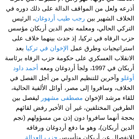
أذرعه ولعل من المواقف الدالة على ذلك دوره في
الخلاف الشهير بين
رجب طيب أردوغان
، الرئيس
التركي الحالي، ومعلمه نجم الدين أربكان مؤسس
حزب الرفاه في تركيا، إذ حدث بينهما خلاف على
استراتيجيات وطرق عمل
الإخوان في تركيا
بعد
الانقلاب العسكري على حكومة حزب الرفاه برئاسة
أربكان في 1997، ولجأ أردوغان ومعه
أحمد داود
أوغلو
وآخرين للتنظيم الدولي من أجل الفصل في
الخلاف، وسافروا إلى مصر، أوائل الألفية الحالية،
للقاء مرشد الإخوان
مصطفى مشهور
ليفصل بين
الطرفين المختلفين، غير أن الأخير رفض لقائهم
بحجة أنهما سافروا دون إذن من مسؤولهم (نجم
الدين أربكان)، وهو ما دفع أردوغان ورفاقه
للانفصال عن أربكان وتأسيس
حزب العدالة