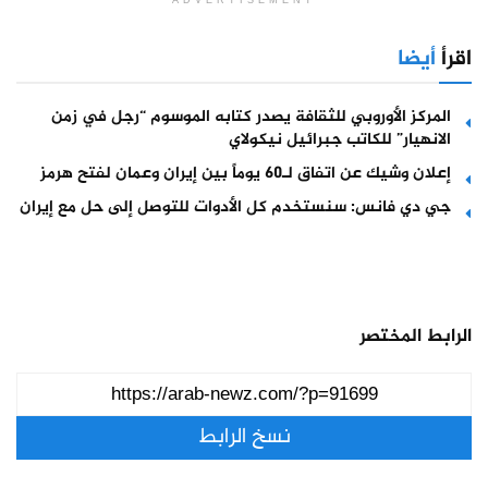
اقرأ
أيضا
المركز الأوروبي للثقافة يصدر كتابه الموسوم “رجل في زمن
الانهيار” للكاتب جبرائيل نيكولاي
إعلان وشيك عن اتفاق لـ60 يوماً بين إيران وعمان لفتح هرمز
جي دي فانس: سنستخدم كل الأدوات للتوصل إلى حل مع إيران
الرابط المختصر
نسخ الرابط