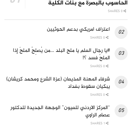
الحاسوب بالبصرة مع بنات الكلية
0 SHARES
اعتراف امريكي بدعم الحوثيين
0 SHARES
#يا رجال العلم يا ملح البلد …من يُصلِحُ الملحَ إذا
الملحُ فسد ؟!
0 SHARES
شرفاء المهنة المذيعان (عزة الشرع ومحمد كريشان)
يبكيان سقوط بغداد
0 SHARES
“المركز الاردني للعيون” الوجهة الجديدة للدكتور
عصام الراوي
1 SHARES