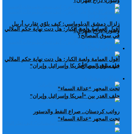
وسوريا ذراع طهران؟
زلزال دمشق الدبلوماسي: كيف يلوّي تقارب أربيل
أفول العمامة ولعبة الكبار: هل دنت نهاية حكم الملالي
وسوريا ذراع طهران؟
في سوق المصالح؟
مقالات مختارة
أفول العمامة ولعبة الكبار: هل دنت نهاية حكم الملالي
في سوق المصالح؟
حلف الغدر بين “أمريكا وإسرائيل وإيران”
مقالات مختارة
تحت المجهر “عدالة السماء”
حلف الغدر بين “أمريكا وإسرائيل وإيران”
رواتب كردستان.. صراع النفط والدستور
تحت المجهر “عدالة السماء”