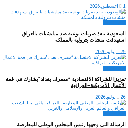
1 أغسطس,2026
أخبار العراق
السعودية تنفذ ضربات نوعية ضد ميليشيات بالعراق
استهدفت منشآت بترولية بالمملكة
29 يوليو,2026
أخبار العراق
تعزيزا للشراكة الاقتصادية “مصرف بغداد”يشارك في قمة
الأعمال الأمريكية–العراقية
26 يوليو,2026
أخبار العراق
الرسالة التي وجهها رئيس المجلس الوطني للمعارضة