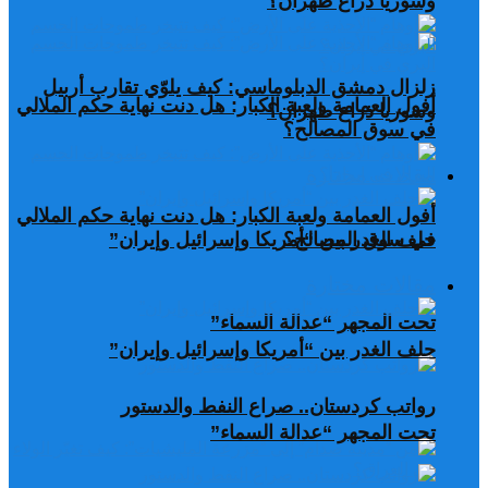
وسوريا ذراع طهران؟
زلزال دمشق الدبلوماسي: كيف يلوّي تقارب أربيل
أفول العمامة ولعبة الكبار: هل دنت نهاية حكم الملالي
وسوريا ذراع طهران؟
في سوق المصالح؟
مقالات مختارة
أفول العمامة ولعبة الكبار: هل دنت نهاية حكم الملالي
في سوق المصالح؟
حلف الغدر بين “أمريكا وإسرائيل وإيران”
مقالات مختارة
تحت المجهر “عدالة السماء”
حلف الغدر بين “أمريكا وإسرائيل وإيران”
رواتب كردستان.. صراع النفط والدستور
تحت المجهر “عدالة السماء”