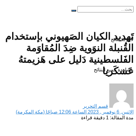
تَهديد الكيان الصَهيوني بإستخدام
لا توجد نتائج
القُنبلة النوَوية ضِدَ المُقاوَمة
الفَلسطينية دَليل على هَزيمتهُ
عَسكَريا
مشاهدة جميع النتائح
قسم التحرير
الإثنين, 6 نوفمبر , 2023 الساعة 12:06 صباحًا (مكة المكرمة)
مدة المقالة: 1 دقيقة قراءة