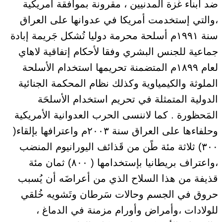
ضد أبناء غزة المدنيين ، مقرونة بموافقة أمريكية
،والتي إستخدمت أمريكا في عدوانها على العراق
سنة ١٩٩١م أسلحة محرمة دوليا تُشكل جَريمة إبادة
جماعية للجنس البشري وفقا لأحكام إتفاقية لاهاي
لعام ١٨٩٩م المتضمنة تحريمها استخدام الأسلحة
الملوثة والكيمياوية وكذلك نظام المحكمة الجنائية
الدولية المتمثلة في تحريم استخدام الأسلحَة
المَحظورة . كما لاننسى الحرب العدوانية الأمريكية
وحلفاءها على العراق سنة ٢٠٠٣م واعترافها بإلقاء(
٣٠٠) ثلاثة مئة طًن من قَذائف اليورانيوم المنضب
،واعتراف بريطانيا بإستخدامها ( ٨٠٠) ثمان مئة
قذيفة من هذا السلاح الذي من أعراضَه أن يُسبب
حروق في الجسم وحالات سَرطان وتَشويه خُلقي
للولادات ،وأمراض وأورام مزمنة في الدماغ ،