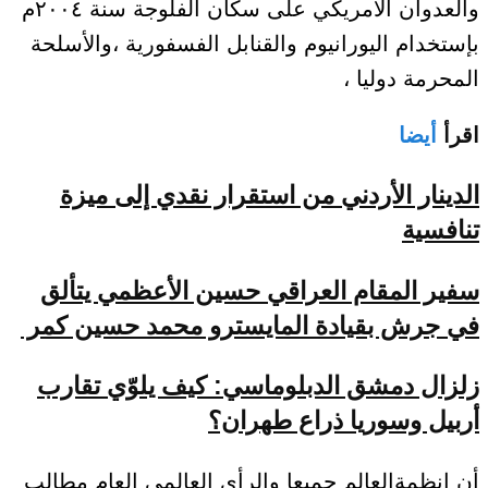
والعدوان الأمريكي على سكان الفلوجة سنة ٢٠٠٤م
بإستخدام اليورانيوم والقنابل الفسفورية ،والأسلحة
المحرمة دوليا ،
اقرأ
أيضا
الدينار الأردني من استقرار نقدي إلى ميزة
تنافسية
سفير المقام العراقي حسين الأعظمي يتألق
في جرش بقيادة المايسترو محمد حسين كمر
زلزال دمشق الدبلوماسي: كيف يلوّي تقارب
أربيل وسوريا ذراع طهران؟
أن انظمةالعالم جميعا والرأي العالمي العام مطالب