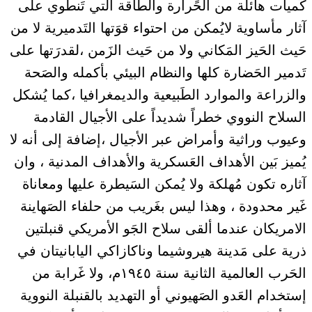
كَميات هائلة من الحًرارة والطاقة التي تَنطوي على
آثار مأساوية لايُمكن من احتواء قوَتها التَدميرية لا من
حَيث الحَيز المَكاني ولا من حَيث الزَمن ،لقدرَتها على
تَدمير الحَضارة كلها والنظام البيئي بأكمله والصَحة
والزراعة والموارد الطَبيعية والديمغرافيا ،كما يُشكل
السلاح النووي خطراً شديداً على الأجيال القادمة
وعيوب وراثية وأمراض عبر الأجيال ،إضافة إلى أنه لا
يُميز بَين الأهداف العَسكرية والأهداف المدنية ، وان
آثاره تكون مُهلكة ولا يُمكن السَيطرة عليها ومعاناة
غَير محدودة ، وهذا ليس بغَريب من حلفاء الصَهاينة
الامريكان عندما ألقى سلاح الجَو الأمريكي قنبلتين
ذرية على مَدينة هيروشيما وناكازاكي اليابانيتان في
الحَرب العالمية الثانية سنة ١٩٤٥م، ولا غَرابة من
إستخدام العَدو الصَهيوني أو التهديد بالقنبلة النووية