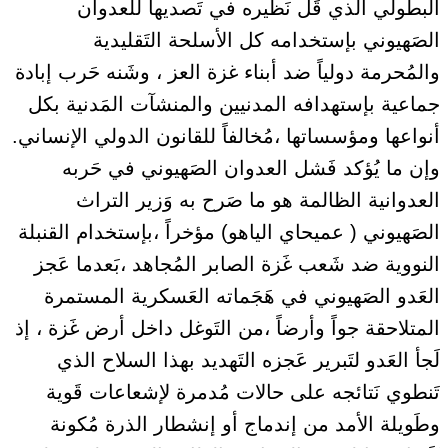
البطولي الذي قَل نَظيره في تَصديها للعدوان
الصَهيوني بإستخدامه كل الأسلحة التَقليدية
والمُحرمة دولياً ضد أبناء غزة العز ، وشَنه حَرب إبادة
جماعية بإستهدافه المدنيين والمنشآت المَدنية بكل
أنواعها ومؤسساتها ،مُخالفاً للقانون الدولي الإنساني.
وإن ما يُؤكد فَشل العدوان الصَهيوني في حَربه
العدوانية الظالمة هو ما صَرح به وَزير التراث
الصَهيوني ( عميحاي الياهو) مؤخراً ،بإستخدام القنبلة
النووية ضد شَعب غَزة الصابر المُجاهد ،بَعدما عَجز
العَدو الصَهيوني في هَجَماته العَسكرية المستمرة
المتلاحقة جواً وأرضاً ،من التَوغل داخل أرض غَزة ، إذ
لَجأ العَدو لتَبرير عَجزه التَهديد بهذا السلاح الذي
تَنطوي نَتائجه على حالات مُدمرة لإشعاعات قَوية
وطَويلة الأمد من إندماج أو إنشطار الذرة مُكونة