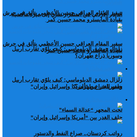
سفير المقام العراقي حسين الأعظمي يتألق في جرش
الدينار الأردني من استقرار نقدي إلى ميزة تنافسية
بقيادة المايسترو محمد حسين كمر
سفير المقام العراقي حسين الأعظمي يتألق في جرش
زلزال دمشق الدبلوماسي: كيف يلوّي تقارب أربيل
بقيادة المايسترو محمد حسين كمر
وسوريا ذراع طهران؟
مقالات مختارة
زلزال دمشق الدبلوماسي: كيف يلوّي تقارب أربيل
وسوريا ذراع طهران؟
حلف الغدر بين “أمريكا وإسرائيل وإيران”
مقالات مختارة
تحت المجهر “عدالة السماء”
حلف الغدر بين “أمريكا وإسرائيل وإيران”
رواتب كردستان.. صراع النفط والدستور