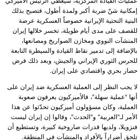
عمليات القيادة المركزية، سيعطي الرئيس الأميركي
إمكانية شنّ ضربة أكبر ولمدة أطول، فتصبح بذلك
البنية التحتية الإيرانية خصوصاً العسكرية عرضة
للقصف على مدى أيام طويلة، تخسر خلالها إيران
المنشآت النووي ومخازن الصواريخ ومصانعها،
بالإضافة إلى تدمير نقاط القيادة والسيطرة التابعة
للحرس الثوري الإيراني والجيش، وبعد ذلك فرض
حصار بحري واقتصادي على إيران.
لا يجب النظر إلى العملية العسكرية ضد إيران على
أنها “عملية سهلة”، فالأميركيون يعرفون صعوبة
العملية، وكان مسؤولون أميركيون تحدّثوا عن هذا
الأمر لـ”العربية” و”الحدث”، وقالوا إن إيران ليست
فنزويلا، ولديها قدرات صاروخية كبيرة، وتستطيع أن
تلحق أضراراً بالأفراد والمنشآت في المنطقة.