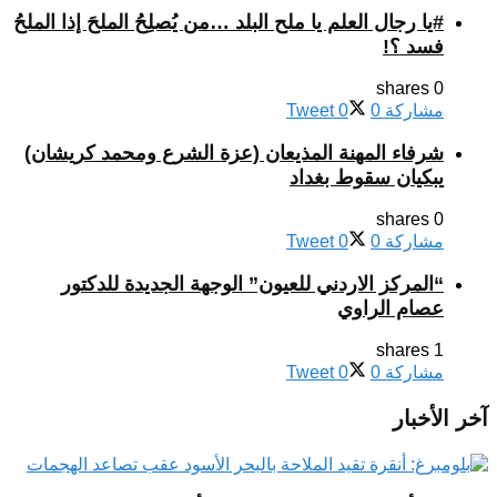
#يا رجال العلم يا ملح البلد …من يُصلِحُ الملحَ إذا الملحُ
فسد ؟!
0 shares
مشاركة
0
0
Tweet
شرفاء المهنة المذيعان (عزة الشرع ومحمد كريشان)
يبكيان سقوط بغداد
0 shares
مشاركة
0
0
Tweet
“المركز الاردني للعيون” الوجهة الجديدة للدكتور
عصام الراوي
1 shares
مشاركة
0
0
Tweet
آخر الأخبار