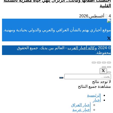
احتضنت أطفالها وماتت.. الزلزال ينهي حياة مصرية بالسكتة
القلبية
4 أغسطس,2026
موقع أخباري يهتم بالشأن العراقي والعربي والدولي بحيادية ومهنية.
© 2024
وكالة أخبار العرب
- العالم بين يديك. جميع الحقوق
محفوظة.
لا توجد نتائج
مشاهدة جميع النتائح
الرئيسية
أخبار
أخبار العراق
أخبار عربية