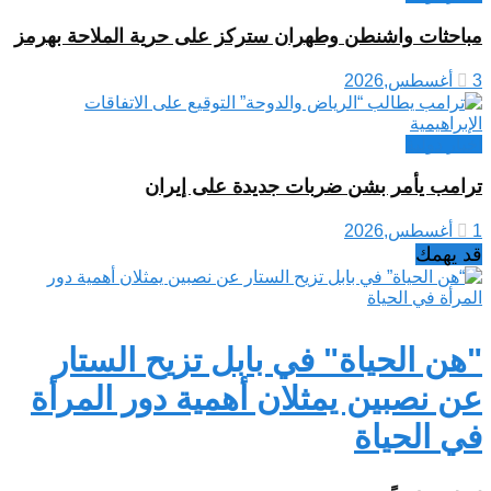
مباحثات واشنطن وطهران ستركز على حرية الملاحة بهرمز
3 أغسطس,2026
اخبار دولية
ترامب يأمر بشن ضربات جديدة على إيران
1 أغسطس,2026
قد يهمك
"هن الحياة" في بابل تزيح الستار
عن نصبين يمثلان أهمية دور المرأة
في الحياة