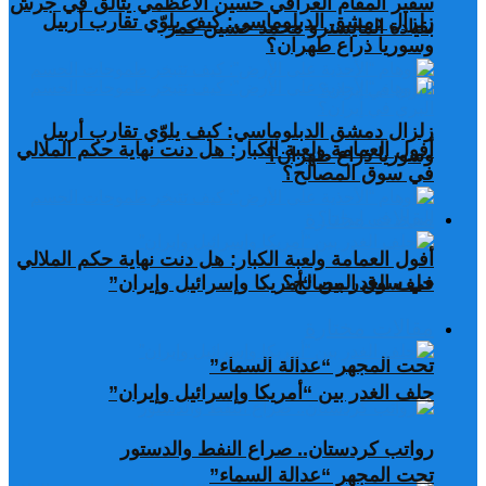
سفير المقام العراقي حسين الأعظمي يتألق في جرش
زلزال دمشق الدبلوماسي: كيف يلوّي تقارب أربيل
بقيادة المايسترو محمد حسين كمر
وسوريا ذراع طهران؟
زلزال دمشق الدبلوماسي: كيف يلوّي تقارب أربيل
أفول العمامة ولعبة الكبار: هل دنت نهاية حكم الملالي
وسوريا ذراع طهران؟
في سوق المصالح؟
مقالات مختارة
أفول العمامة ولعبة الكبار: هل دنت نهاية حكم الملالي
في سوق المصالح؟
حلف الغدر بين “أمريكا وإسرائيل وإيران”
مقالات مختارة
تحت المجهر “عدالة السماء”
حلف الغدر بين “أمريكا وإسرائيل وإيران”
رواتب كردستان.. صراع النفط والدستور
تحت المجهر “عدالة السماء”