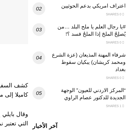
اعتراف امريكي بدعم الحوثيين
0 SHARES
#يا رجال العلم يا ملح البلد …من
يُصلِحُ الملحَ إذا الملحُ فسد ؟!
0 SHARES
شرفاء المهنة المذيعان (عزة الشرع
ومحمد كريشان) يبكيان سقوط
بغداد
0 SHARES
كشف السفير 
“المركز الاردني للعيون” الوجهة
كاميلا إلى 
الجديدة للدكتور عصام الراوي
1 SHARES
وقال بايلي إ
التي تعتبر ن
آخر الأخبار