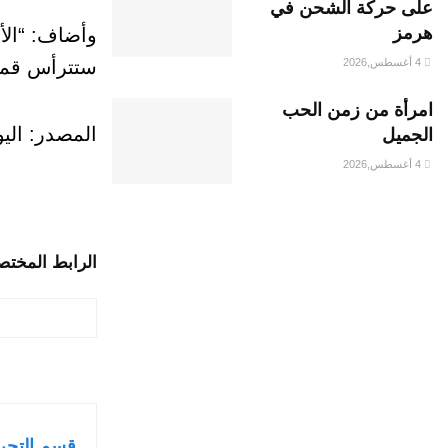
على حركة الشحن في
هرمز
وأضاف: “الأم
ستترأس قمة المناخ ا
4 أغسطس,2026
امرأة من زمن الحب
المصدر: اليو
الجميل
4 أغسطس,2026
الرابط المختص
قسم التحر