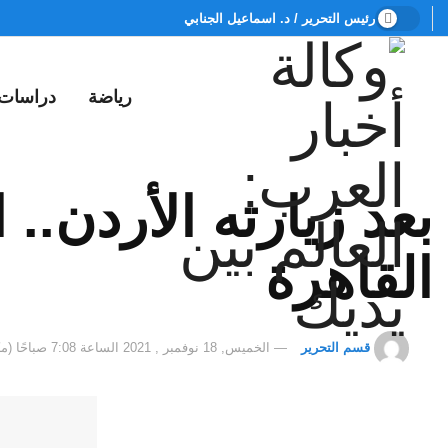
رئيس التحرير / د. اسماعيل الجنابي
رياضة
دراسات
بعد زيارته الأردن..
القاهرة
قسم التحرير
الخميس, 18 نوفمبر , 2021 الساعة 7:08 صباحًا (مكة المكرمة)