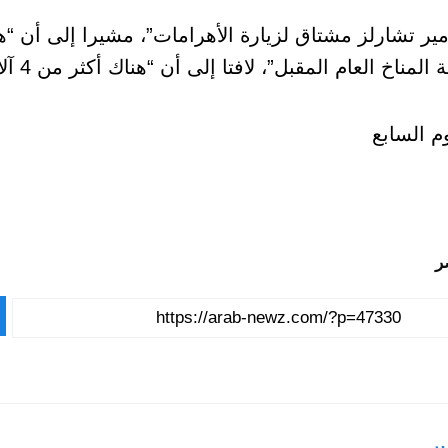
ير تشارلز مشتاق لزيارة الأهرامات”، مشيرا إلى أن “هن
لعام المقبل”، لافتا إلى أن “هناك أكثر من 4 آلاف سائح بريطاني يزورون مصر أسبوعيا”.
م السابع
ر
ير