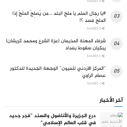
0 SHARES
#يا رجال العلم يا ملح البلد …من يُصلِحُ الملحَ إذا
الملحُ فسد ؟!
0 SHARES
شرفاء المهنة المذيعان (عزة الشرع ومحمد كريشان)
يبكيان سقوط بغداد
0 SHARES
“المركز الاردني للعيون” الوجهة الجديدة للدكتور
عصام الراوي
1 SHARES
آخر الأخبار
درع الجزيرة والأناضول والسند “فجر جديد
في قلب العالم الإسلامي”