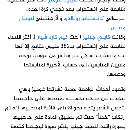
وبهذا الإنجاز، أصبحت
سيلينا غوميز
ثالث أكثر شخصية
متابعة على إنستغرام، بعد نجمي كرة القدم،
البرتغالي
كريستيانو رونالدو
، والأرجنتيني
ليونيل
ميسي
.
وكانت
كايلي جينير
(أخت
كيم كارداشيان
)، أكثر النساء
متابعة على إنستغرام، بـ382 مليون متابع، إلا أنها
عندما سخرت بشكل غير مباشر من غوميز، توجه
ملايين المتابعين إلى حساب الأخيرة لمتابعتها
ودعمها.
وتعود أحداث الواقعة لقصة نشرتها غوميز وهي
تتحدث عن صيحة تجميلية طبقتها على حاجبيها
لتجعل الشعر يتجه نحو الأعلى، قائلة لمعجبيها إنه تم
ارتكاب “خطأ” حيث تم تطبيق المادة على حاجبيها
بصورة زائدة، لتقوم جينير بنشر صورة لوجهها كقصة