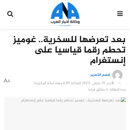
بعد تعرضها للسخرية.. غوميز
تحطم رقما قياسيا على
إنستغرام
قسم التحرير
A
A
الأحد, 19 مارس , 2023 الساعة 6:09 مساءً (مكة المكرمة)
مدة المقالة: 4 دقائق قراءة