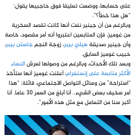
على حسابها، ووضعت تعليقا فوق حاجبيها يقول:
“هل هذا خطأ؟”.
وبالرغم من أن جينير نفت أنها كانت تقصد السخرية
من غوميز، فإن المتابعين اعتبروا أنه أمر مقصود، خاصة
وأن جينير صديقة
هيلي بيبر
، زوجة النجم
جاستن بيبر
،
حبيب غوميز السابق.
وبعد تلك الأحداث، وبالرغم من وصولها لعرش
النساء
الأكثر متابعة على إنستغرام
، أعلنت غوميز أنها ستأخذ
“استراحة” من وسائل التواصل الاجتماعي، قائلة: “هذا
أمر سخيف بعض الشيء.. أنا أبلغ من العمر 30 عاما. أنا
أكبر سنا من التعامل مع مثل هذه الأمور”.