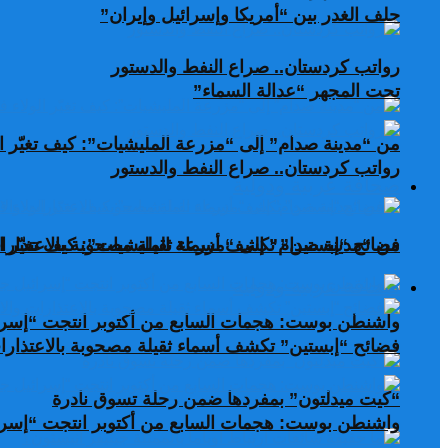
حلف الغدر بين “أمريكا وإسرائيل وإيران”
رواتب كردستان.. صراع النفط والدستور
تحت المجهر “عدالة السماء”
من “مدينة صدام” إلى “مزرعة المليشيات”: كيف تغيّر ال
رواتب كردستان.. صراع النفط والدستور
صحافة عربية ودولية
من “مدينة صدام” إلى “مزرعة المليشيات”: كيف تغيّر ال
فضائح “إبستين” تكشف أسماء ثقيلة مصحوبة بالاعتذارات
صحافة عربية ودولية
واشنطن بوست: هجمات السابع من أكتوبر انتجت “إسرا
فضائح “إبستين” تكشف أسماء ثقيلة مصحوبة بالاعتذارات
“كيت ميدلتون” بمفردها ضمن رحلة تسوق نادرة
واشنطن بوست: هجمات السابع من أكتوبر انتجت “إسرا