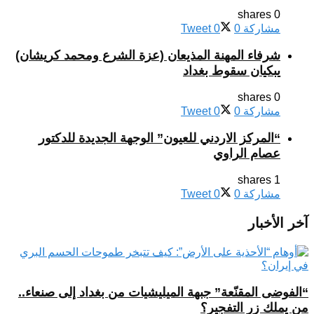
0 shares
مشاركة
0
0
Tweet
شرفاء المهنة المذيعان (عزة الشرع ومحمد كريشان)
يبكيان سقوط بغداد
0 shares
مشاركة
0
0
Tweet
“المركز الاردني للعيون” الوجهة الجديدة للدكتور
عصام الراوي
1 shares
مشاركة
0
0
Tweet
آخر الأخبار
“الفوضى المقنّعة” جبهة الميليشيات من بغداد إلى صنعاء..
من يملك زر التفجير؟