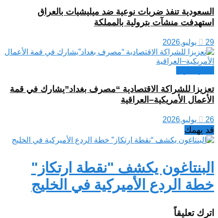
السعودية تنفذ ضربات نوعية ضد ميليشيات بالعراق
استهدفت منشآت بترولية بالمملكة
29 يوليو,2026
أخبار العراق
تعزيزا للشراكة الاقتصادية “مصرف بغداد”يشارك في قمة
الأعمال الأمريكية–العراقية
26 يوليو,2026
قد يهمك
البنتاغون يكشف "نقطة ارتكاز"
خطة الردع الأميركية في الخليج
اترك تعليقاً