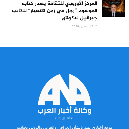
المركز الأوروبي للثقافة يصدر كتابه
الموسوم “رجل في زمن الانهيار” للكاتب
جبرائيل نيكولاي
7 أغسطس,2026
موقع أخباري يهتم بالشأن العراقي والعربي والدولي بحيادية