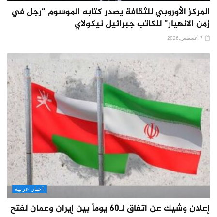
المركز الأوروبي للثقافة يصدر كتابه الموسوم “رجل في
زمن الانهيار” للكاتب جبرائيل نيكولاي
7 أغسطس,2026
أخبار عربية
إعلان وشيك عن اتفاق لـ60 يوماً بين إيران وعمان لفتح