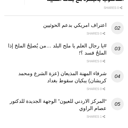
0 SHARES
اعتراف امريكي بدعم الحوثيين
0 SHARES
#يا رجال العلم يا ملح البلد …من يُصلِحُ الملحَ إذا
الملحُ فسد ؟!
0 SHARES
شرفاء المهنة المذيعان (عزة الشرع ومحمد
كريشان) يبكيان سقوط بغداد
0 SHARES
“المركز الاردني للعيون” الوجهة الجديدة للدكتور
عصام الراوي
1 SHARES