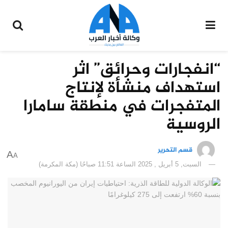
“انفجارات وحرائق” اثر
استهداف منشأة لإنتاج
المتفجرات في منطقة سامارا
الروسية
قسم التحرير
A
A
السبت, 5 أبريل , 2025 الساعة 11:51 صباحًا (مكة المكرمة)