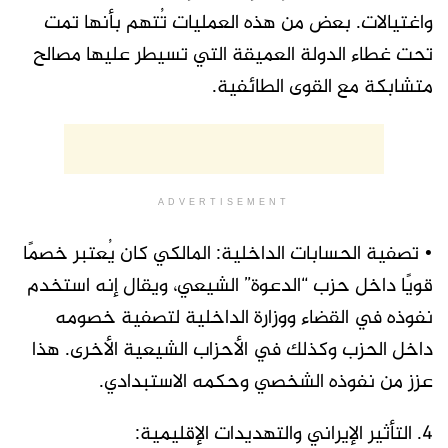
واغتيالات. بعض من هذه العمليات تُتهم بأنها تمت
تحت غطاء الدولة العميقة التي تسيطر عليها مصالح
متشابكة مع القوى الطائفية.
ADVERTISEMENT
• تصفية الحسابات الداخلية: المالكي كان يُعتبر خصمًا
قويًا داخل حزب “الدعوة” الشيعي، ويقال إنه استخدم
نفوذه في القضاء ووزارة الداخلية لتصفية خصومه
داخل الحزب وكذلك في الأحزاب الشيعية الأخرى. هذا
عزز من نفوذه الشخصي وحكمه الاستبدادي.
4. التأثير الإيراني والتهديدات الإقليمية: