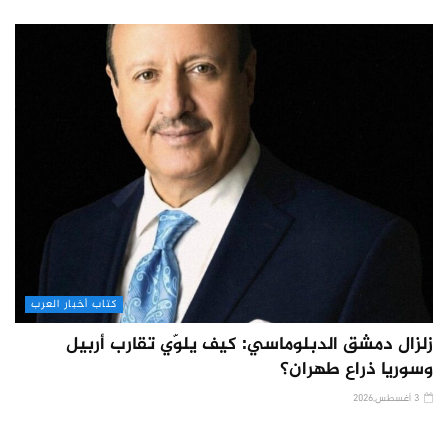
كتاب أخبار العرب
زلزال دمشق الدبلوماسي: كيف يلوّي تقارب أربيل
وسوريا ذراع طهران؟
3 أغسطس,2026