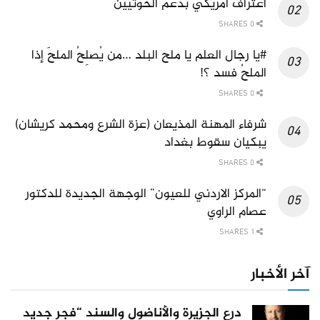
اعتراف امريكي بدعم الحوثيين
0 SHARES
#يا رجال العلم يا ملح البلد …من يُصلِحُ الملحَ إذا
الملحُ فسد ؟!
0 SHARES
شرفاء المهنة المذيعان (عزة الشرع ومحمد كريشان)
يبكيان سقوط بغداد
0 SHARES
“المركز الاردني للعيون” الوجهة الجديدة للدكتور
عصام الراوي
1 SHARES
آخر الأخبار
درع الجزيرة والأناضول والسند “فجر جديد