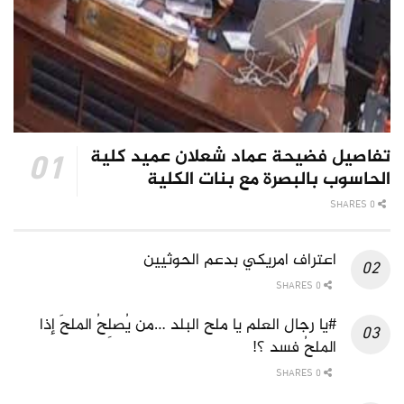
تفاصيل فضيحة عماد شعلان عميد كلية
الحاسوب بالبصرة مع بنات الكلية
0 SHARES
اعتراف امريكي بدعم الحوثيين
0 SHARES
#يا رجال العلم يا ملح البلد …من يُصلِحُ الملحَ إذا
الملحُ فسد ؟!
0 SHARES