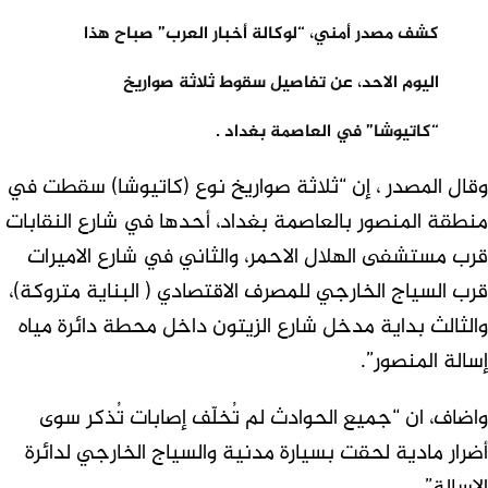
كشف مصدر أمني، “لوكالة أخبار العرب” صباح هذا
اليوم الاحد، عن تفاصيل سقوط ثلاثة صواريخ
“كاتيوشا” في العاصمة بغداد .
وقال المصدر ، إن “ثلاثة صواريخ نوع (كاتيوشا) سقطت في
منطقة المنصور بالعاصمة بغداد، أحدها في شارع النقابات
قرب مستشفى الهلال الاحمر، والثاني في شارع الاميرات
قرب السياج الخارجي للمصرف الاقتصادي ( البناية متروكة)،
والثالث بداية مدخل شارع الزيتون داخل محطة دائرة مياه
إسالة المنصور”.
واضاف، ان “جميع الحوادث لم تُخلّف إصابات تُذكر سوى
أضرار مادية لحقت بسيارة مدنية والسياج الخارجي لدائرة