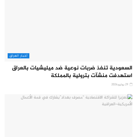
أخبار العراق
السعودية تنفذ ضربات نوعية ضد ميليشيات بالعراق
استهدفت منشآت بترولية بالمملكة
29 يوليو,2026