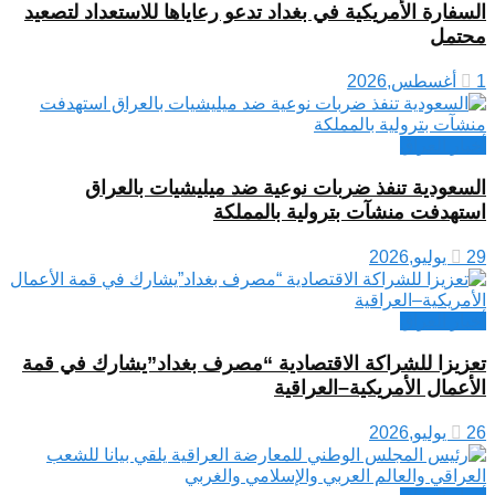
السفارة الأمريكية في بغداد تدعو رعاياها للاستعداد لتصعيد
محتمل
1 أغسطس,2026
أخبار العراق
السعودية تنفذ ضربات نوعية ضد ميليشيات بالعراق
استهدفت منشآت بترولية بالمملكة
29 يوليو,2026
أخبار العراق
تعزيزا للشراكة الاقتصادية “مصرف بغداد”يشارك في قمة
الأعمال الأمريكية–العراقية
26 يوليو,2026