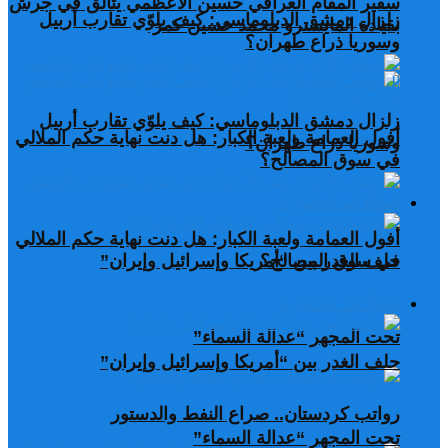
سفير المقام العراقي حسين الأعظمي يتألق في جرش
زلزال دمشق الدبلوماسي: كيف يلوّي تقارب أربيل
بقيادة المايسترو محمد حسين كمر
وسوريا ذراع طهران؟
زلزال دمشق الدبلوماسي: كيف يلوّي تقارب أربيل
أفول العمامة ولعبة الكبار: هل دنت نهاية حكم الملالي
وسوريا ذراع طهران؟
في سوق المصالح؟
مقالات مختارة
أفول العمامة ولعبة الكبار: هل دنت نهاية حكم الملالي
في سوق المصالح؟
حلف الغدر بين “أمريكا وإسرائيل وإيران”
مقالات مختارة
تحت المجهر “عدالة السماء”
حلف الغدر بين “أمريكا وإسرائيل وإيران”
رواتب كردستان.. صراع النفط والدستور
تحت المجهر “عدالة السماء”