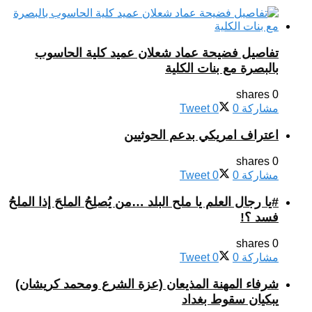
تفاصيل فضيحة عماد شعلان عميد كلية الحاسوب
بالبصرة مع بنات الكلية
0 shares
مشاركة
0
0
Tweet
اعتراف امريكي بدعم الحوثيين
0 shares
مشاركة
0
0
Tweet
#يا رجال العلم يا ملح البلد …من يُصلِحُ الملحَ إذا الملحُ
فسد ؟!
0 shares
مشاركة
0
0
Tweet
شرفاء المهنة المذيعان (عزة الشرع ومحمد كريشان)
يبكيان سقوط بغداد