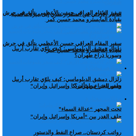
سفير المقام العراقي حسين الأعظمي يتألق في جرش
الدينار الأردني من استقرار نقدي إلى ميزة تنافسية
بقيادة المايسترو محمد حسين كمر
سفير المقام العراقي حسين الأعظمي يتألق في جرش
زلزال دمشق الدبلوماسي: كيف يلوّي تقارب أربيل
بقيادة المايسترو محمد حسين كمر
وسوريا ذراع طهران؟
مقالات مختارة
زلزال دمشق الدبلوماسي: كيف يلوّي تقارب أربيل
وسوريا ذراع طهران؟
حلف الغدر بين “أمريكا وإسرائيل وإيران”
مقالات مختارة
تحت المجهر “عدالة السماء”
حلف الغدر بين “أمريكا وإسرائيل وإيران”
رواتب كردستان.. صراع النفط والدستور