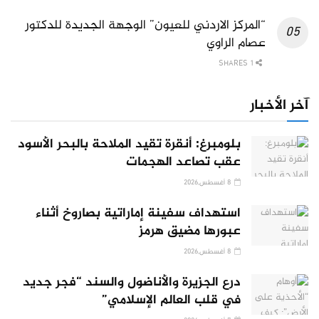
“المركز الاردني للعيون” الوجهة الجديدة للدكتور
عصام الراوي
1 SHARES
آخر الأخبار
بلومبرغ: أنقرة تقيد الملاحة بالبحر الأسود
عقب تصاعد الهجمات
8 أغسطس,2026
استهداف سفينة إماراتية بصاروخ أثناء
عبورها مضيق هرمز
8 أغسطس,2026
درع الجزيرة والأناضول والسند “فجر جديد
في قلب العالم الإسلامي”