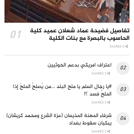
تفاصيل فضيحة عماد شعلان عميد كلية
الحاسوب بالبصرة مع بنات الكلية
0 SHARES
اعتراف امريكي بدعم الحوثيين
0 SHARES
#يا رجال العلم يا ملح البلد …من يُصلِحُ الملحَ إذا
الملحُ فسد ؟!
0 SHARES
شرفاء المهنة المذيعان (عزة الشرع ومحمد كريشان)
يبكيان سقوط بغداد
0 SHARES