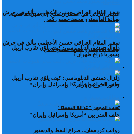
سفير المقام العراقي حسين الأعظمي يتألق في جرش
الدينار الأردني من استقرار نقدي إلى ميزة تنافسية
بقيادة المايسترو محمد حسين كمر
سفير المقام العراقي حسين الأعظمي يتألق في جرش
زلزال دمشق الدبلوماسي: كيف يلوّي تقارب أربيل
بقيادة المايسترو محمد حسين كمر
وسوريا ذراع طهران؟
مقالات مختارة
زلزال دمشق الدبلوماسي: كيف يلوّي تقارب أربيل
وسوريا ذراع طهران؟
حلف الغدر بين “أمريكا وإسرائيل وإيران”
مقالات مختارة
تحت المجهر “عدالة السماء”
حلف الغدر بين “أمريكا وإسرائيل وإيران”
رواتب كردستان.. صراع النفط والدستور