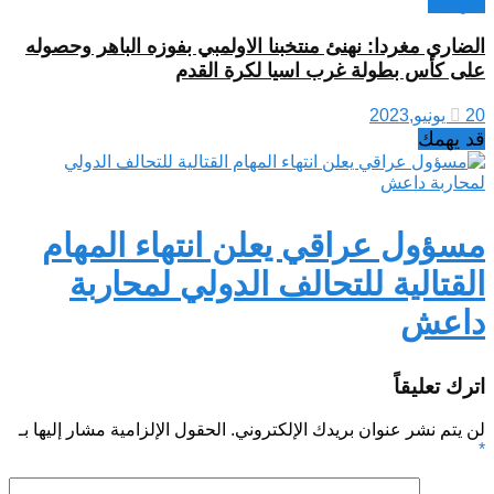
تغريدات
الضاري مغردا: نهنئ منتخبنا الاولمبي بفوزه الباهر وحصوله
على كأس بطولة غرب اسيا لكرة القدم
20 يونيو,2023
قد يهمك
مسؤول عراقي يعلن انتهاء المهام
القتالية للتحالف الدولي لمحاربة
داعش
اترك تعليقاً
لن يتم نشر عنوان بريدك الإلكتروني.
الحقول الإلزامية مشار إليها بـ
*