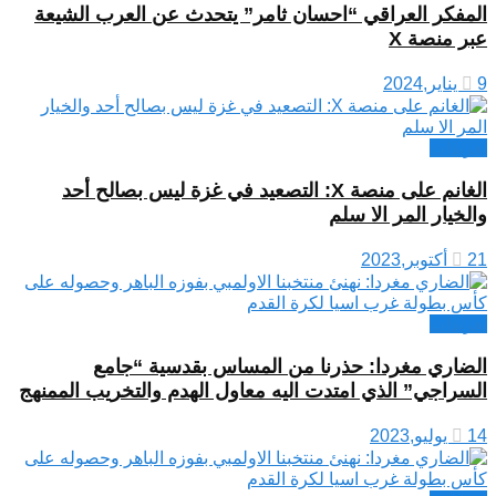
المفكر العراقي “احسان ثامر” يتحدث عن العرب الشيعة
عبر منصة X
9 يناير,2024
تغريدات
الغانم على منصة X: التصعيد في غزة ليس بصالح أحد
والخيار المر الا سلم
21 أكتوبر,2023
تغريدات
الضاري مغردا: حذرنا من المساس بقدسية “جامع
السراجي” الذي امتدت اليه معاول الهدم والتخريب الممنهج
14 يوليو,2023