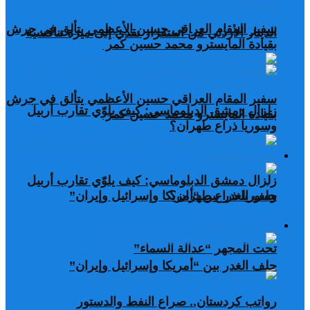
سفير المقام العراقي حسين الأعظمي يتألق في جرش
الدينار الأردني من استقرار نقدي إلى ميزة تنافسية
بقيادة المايسترو محمد حسين كمر
سفير المقام العراقي حسين الأعظمي يتألق في جرش
زلزال دمشق الدبلوماسي: كيف يلوّي تقارب أربيل
بقيادة المايسترو محمد حسين كمر
وسوريا ذراع طهران؟
مقالات مختارة
زلزال دمشق الدبلوماسي: كيف يلوّي تقارب أربيل
وسوريا ذراع طهران؟
حلف الغدر بين “أمريكا وإسرائيل وإيران”
مقالات مختارة
تحت المجهر “عدالة السماء”
حلف الغدر بين “أمريكا وإسرائيل وإيران”
رواتب كردستان.. صراع النفط والدستور