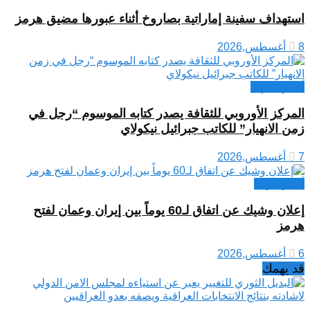
استهداف سفينة إماراتية بصاروخ أثناء عبورها مضيق هرمز
8 أغسطس,2026
أخبار العراق
المركز الأوروبي للثقافة يصدر كتابه الموسوم “رجل في
زمن الانهيار” للكاتب جبرائيل نيكولاي
7 أغسطس,2026
أخبار عربية
إعلان وشيك عن اتفاق لـ60 يوماً بين إيران وعمان لفتح
هرمز
6 أغسطس,2026
قد يهمك