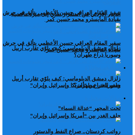
سفير المقام العراقي حسين الأعظمي يتألق في جرش
الدينار الأردني من استقرار نقدي إلى ميزة تنافسية
بقيادة المايسترو محمد حسين كمر
سفير المقام العراقي حسين الأعظمي يتألق في جرش
زلزال دمشق الدبلوماسي: كيف يلوّي تقارب أربيل
بقيادة المايسترو محمد حسين كمر
وسوريا ذراع طهران؟
مقالات مختارة
زلزال دمشق الدبلوماسي: كيف يلوّي تقارب أربيل
وسوريا ذراع طهران؟
حلف الغدر بين “أمريكا وإسرائيل وإيران”
مقالات مختارة
تحت المجهر “عدالة السماء”
حلف الغدر بين “أمريكا وإسرائيل وإيران”
رواتب كردستان.. صراع النفط والدستور