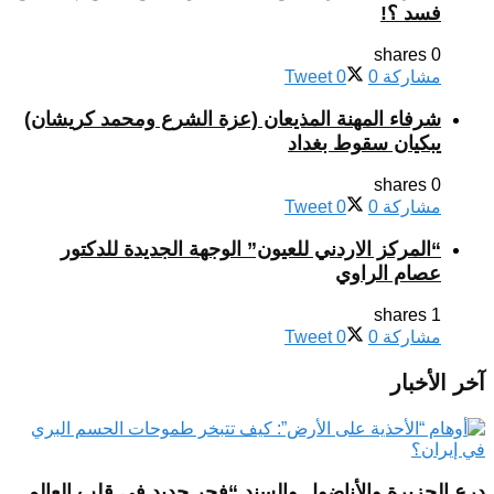
فسد ؟!
0 shares
مشاركة
0
0
Tweet
شرفاء المهنة المذيعان (عزة الشرع ومحمد كريشان)
يبكيان سقوط بغداد
0 shares
مشاركة
0
0
Tweet
“المركز الاردني للعيون” الوجهة الجديدة للدكتور
عصام الراوي
1 shares
مشاركة
0
0
Tweet
آخر الأخبار
درع الجزيرة والأناضول والسند “فجر جديد في قلب العالم