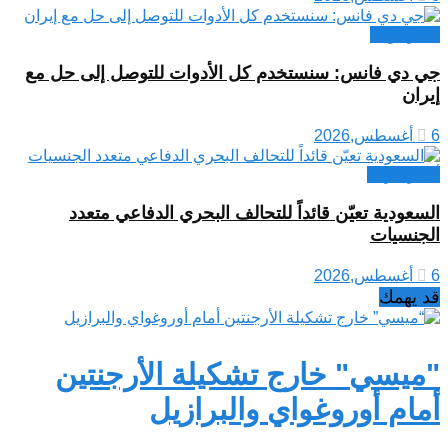
اخبار دولية
جي دي فانس: سنستخدم كل الأدوات للتوصل إلى حل مع
إيران
6 أغسطس,2026
أخبار عربية
السعودية تعيّن قائداً للتحالف البحري الدفاعي متعدد
الجنسيات
6 أغسطس,2026
قد يهمك
"ميسي" خارج تشكيلة الأرجنتين
أمام أوروغواي والبرازيل