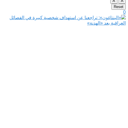
A
A
Reset
0