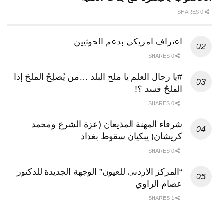
0 SHARES
اعتراف امريكي بدعم الحوثيين
0 SHARES
#يا رجال العلم يا ملح البلد …من يُصلِحُ الملحَ إذا
الملحُ فسد ؟!
0 SHARES
شرفاء المهنة المذيعان (عزة الشرع ومحمد
كريشان) يبكيان سقوط بغداد
0 SHARES
“المركز الاردني للعيون” الوجهة الجديدة للدكتور
عصام الراوي
1 SHARES