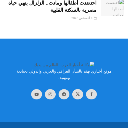
احتضنت أطفالها وماتت.. الزلزال ينهي حياة
مصرية بالسكتة القلبية
4 أغسطس,2026
موقع أخباري يهتم بالشأن العراقي والعربي والدولي بحيادية
ومهنية.