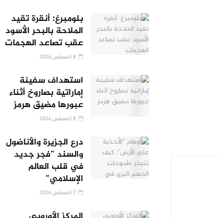
بلومبرغ: أنقرة تقيد
الملاحة بالبحر الأسود
عقب تصاعد الهجمات
8 أغسطس,2026
استهداف سفينة
إماراتية بصاروخ أثناء
عبورها مضيق هرمز
8 أغسطس,2026
درع الجزيرة والأناضول
والسند “فجر جديد
في قلب العالم
الإسلامي”
7 أغسطس,2026
المركز الأوروبي