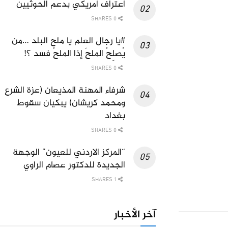
اعتراف امريكي بدعم الحوثيين
0 SHARES
#يا رجال العلم يا ملح البلد …من
يُصلِحُ الملحَ إذا الملحُ فسد ؟!
0 SHARES
شرفاء المهنة المذيعان (عزة الشرع
ومحمد كريشان) يبكيان سقوط
بغداد
0 SHARES
“المركز الاردني للعيون” الوجهة
الجديدة للدكتور عصام الراوي
1 SHARES
آخر الأخبار