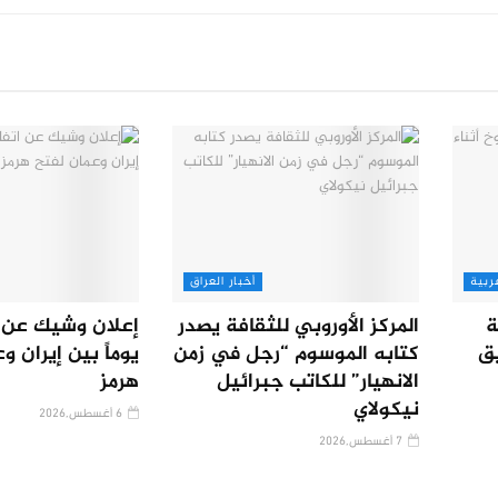
ربية
أخبار العراق
ة
المركز الأوروبي للثقافة يصدر
يق
كتابه الموسوم “رجل في زمن
يوماً بين إيران و
الانهيار” للكاتب جبرائيل
هرمز
نيكولاي
6 أغسطس,2026
7 أغسطس,2026