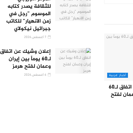
للثقافة يصدر كتابه
الموسوم “رجل في
زمن الانهيار” للكاتب
جبرائيل نيكولاي
7 أغسطس,2026
إعلان وشيك عن اتفاق
لـ60 يوماً بين إيران
وعمان لفتح هرمز
6 أغسطس,2026
أخبار عربية
إعلان وشيك عن اتفاق لـ60
عمان لفتح