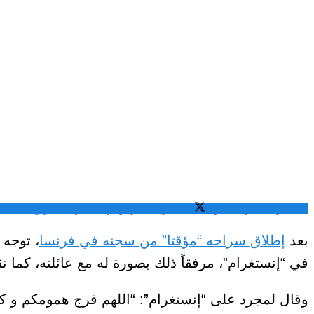
المشاركة عبر فيسبوك
المشاركة عبر تويتر
المشاركة عبر واتساب
الم
بعد
إطلاق سراحه “مؤقتا” من سجنه في فرنسا
، توجه 
في “إنستغرام”، مرفقاً ذلك بصورة له مع عائلته، كما 
وقال لمجرد على “إنستغرام”: “اللهم فرج همومكم و كربك