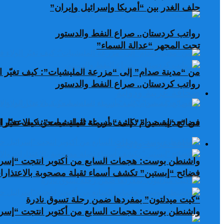
حلف الغدر بين “أمريكا وإسرائيل وإيران”
رواتب كردستان.. صراع النفط والدستور
تحت المجهر “عدالة السماء”
من “مدينة صدام” إلى “مزرعة المليشيات”: كيف تغيّر ال
رواتب كردستان.. صراع النفط والدستور
صحافة عربية ودولية
من “مدينة صدام” إلى “مزرعة المليشيات”: كيف تغيّر ال
فضائح “إبستين” تكشف أسماء ثقيلة مصحوبة بالاعتذارات
صحافة عربية ودولية
واشنطن بوست: هجمات السابع من أكتوبر انتجت “إسرا
فضائح “إبستين” تكشف أسماء ثقيلة مصحوبة بالاعتذارات
“كيت ميدلتون” بمفردها ضمن رحلة تسوق نادرة
واشنطن بوست: هجمات السابع من أكتوبر انتجت “إسرا