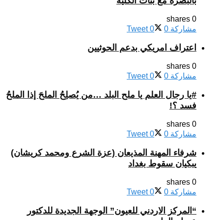
بالبصرة مع بنات الكلية
0 shares
مشاركة
0
0
Tweet
اعتراف امريكي بدعم الحوثيين
0 shares
مشاركة
0
0
Tweet
#يا رجال العلم يا ملح البلد …من يُصلِحُ الملحَ إذا الملحُ
فسد ؟!
0 shares
مشاركة
0
0
Tweet
شرفاء المهنة المذيعان (عزة الشرع ومحمد كريشان)
يبكيان سقوط بغداد
0 shares
مشاركة
0
0
Tweet
“المركز الاردني للعيون” الوجهة الجديدة للدكتور