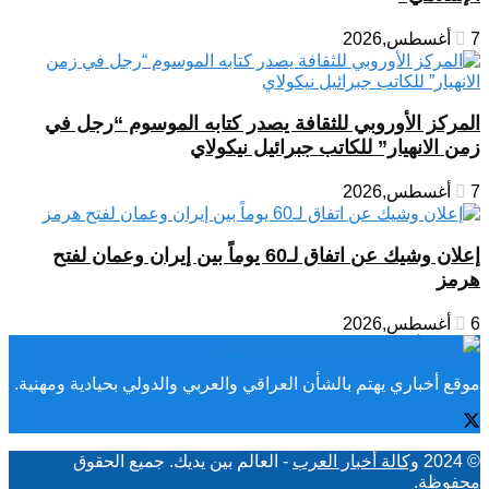
7 أغسطس,2026
المركز الأوروبي للثقافة يصدر كتابه الموسوم “رجل في
زمن الانهيار” للكاتب جبرائيل نيكولاي
7 أغسطس,2026
إعلان وشيك عن اتفاق لـ60 يوماً بين إيران وعمان لفتح
هرمز
6 أغسطس,2026
موقع أخباري يهتم بالشأن العراقي والعربي والدولي بحيادية ومهنية.
© 2024
وكالة أخبار العرب
- العالم بين يديك. جميع الحقوق
محفوظة.