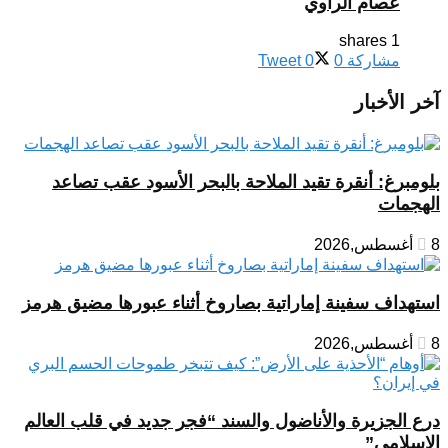
عصام الراوي
1 shares
مشاركة
0
0
Tweet
آخر الأخبار
بلومبرغ: أنقرة تقيد الملاحة بالبحر الأسود عقب تصاعد
الهجمات
8 أغسطس,2026
استهداف سفينة إماراتية بصاروخ أثناء عبورها مضيق هرمز
8 أغسطس,2026
درع الجزيرة والأناضول والسند “فجر جديد في قلب العالم
الإسلامي”