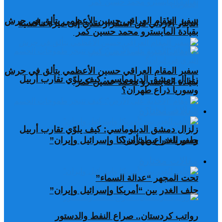
سفير المقام العراقي حسين الأعظمي يتألق في جرش
الدينار الأردني من استقرار نقدي إلى ميزة تنافسية
بقيادة المايسترو محمد حسين كمر
سفير المقام العراقي حسين الأعظمي يتألق في جرش
زلزال دمشق الدبلوماسي: كيف يلوّي تقارب أربيل
بقيادة المايسترو محمد حسين كمر
وسوريا ذراع طهران؟
مقالات مختارة
زلزال دمشق الدبلوماسي: كيف يلوّي تقارب أربيل
وسوريا ذراع طهران؟
حلف الغدر بين “أمريكا وإسرائيل وإيران”
مقالات مختارة
تحت المجهر “عدالة السماء”
حلف الغدر بين “أمريكا وإسرائيل وإيران”
رواتب كردستان.. صراع النفط والدستور