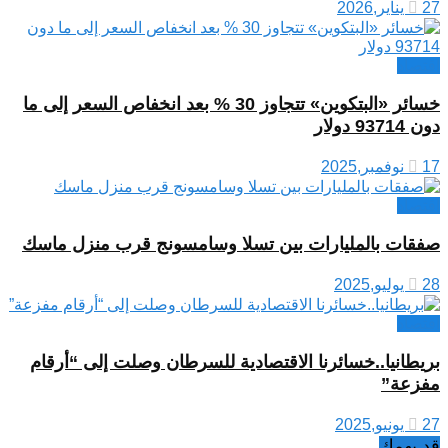
27 يناير,2026
اقتصاد
خسائر «البتكوين» تتجاوز 30 % بعد انخفاص السعر إلى ما
دون 93714 دولار
17 نوفمبر,2025
اقتصاد
صفقات بالمليارات بين تسلا وسامسونج قرب منزل ماسك
28 يوليو,2025
اقتصاد
بريطانيا..خسائرنا الاقتصادية للسرطان وصلت إلى “أرقام
مفزعة”
27 يونيو,2025
قد يهمك