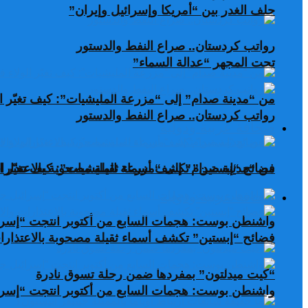
حلف الغدر بين “أمريكا وإسرائيل وإيران”
رواتب كردستان.. صراع النفط والدستور
تحت المجهر “عدالة السماء”
من “مدينة صدام” إلى “مزرعة المليشيات”: كيف تغيّر ال
رواتب كردستان.. صراع النفط والدستور
صحافة عربية ودولية
من “مدينة صدام” إلى “مزرعة المليشيات”: كيف تغيّر ال
فضائح “إبستين” تكشف أسماء ثقيلة مصحوبة بالاعتذارات
صحافة عربية ودولية
واشنطن بوست: هجمات السابع من أكتوبر انتجت “إسرا
فضائح “إبستين” تكشف أسماء ثقيلة مصحوبة بالاعتذارات
“كيت ميدلتون” بمفردها ضمن رحلة تسوق نادرة
واشنطن بوست: هجمات السابع من أكتوبر انتجت “إسرا