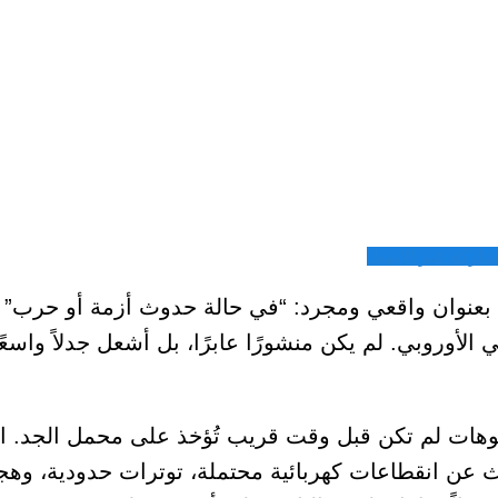
شاركة عبر الايميل
ا بعنوان واقعي ومجرد: “في حالة حدوث أزمة أو حرب” إ
لأوروبي. لم يكن منشورًا عابرًا، بل أشعل جدلاً واسعًا
اريوهات لم تكن قبل وقت قريب تُؤخذ على محمل الجد. ا
ث عن انقطاعات كهربائية محتملة، توترات حدودية، وهج