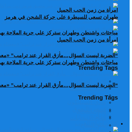
امرأة من زمن الحب الجميل
طهران تسعى للسيطرة على حركة الشحن في هرمز
مباحثات واشنطن وطهران ستركز على حرية الملاحة به
امرأة من زمن الحب الجميل
“الضربة ليست السؤال…مأزق القرار عند ترامب” «معضل
مباحثات واشنطن وطهران ستركز على حرية الملاحة به
Trending Tags
اخبار العراق
“الضربة ليست السؤال…مأزق القرار عند ترامب” «معضل
نتائج الانتخابات
تغير المناخ
Trending Tags
وادي السيليكون
قصص السوق
اخبار العراق
ايران
نتائج الانتخابات
كتاب أخبار العرب
تغير المناخ
وادي السيليكون