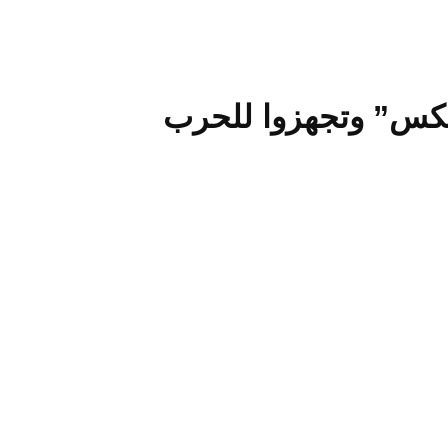
فليكس” وتجهزوا للحرب