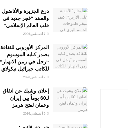
درع الجزيرة والأناضول
والسند “فجر جديد في
قلب العالم الإسلامي”
7 أغسطس,2026
المركز الأوروبي للثقافة
يصدر كتابه الموسوم
“رجل في زمن الانهيار”
للكاتب جبرائيل نيكولاي
7 أغسطس,2026
إعلان وشيك عن اتفاق
لـ60 يوماً بين إيران
وعمان لفتح هرمز
6 أغسطس,2026
جي دي فانس: