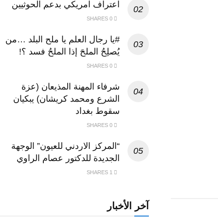
اعتراف امريكي بدعم الحوثيين
0 SHARES
#يا رجال العلم يا ملح البلد …من
يُصلِحُ الملحَ إذا الملحُ فسد ؟!
0 SHARES
شرفاء المهنة المذيعان (عزة
الشرع ومحمد كريشان) يبكيان
سقوط بغداد
0 SHARES
“المركز الاردني للعيون” الوجهة
الجديدة للدكتور عصام الراوي
1 SHARES
آخر الأخبار