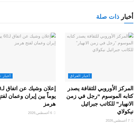
أخبار
ذات صلة
أخبار العراق
أخبار ع
المركز الأوروبي للثقافة يصدر
إعلان
كتابه الموسوم “رجل في زمن
يوماً بين إيران وعمان لفت
الانهيار” للكاتب جبرائيل
هرمز
نيكولاي
6 أغسطس,2026
7 أغسطس,2026